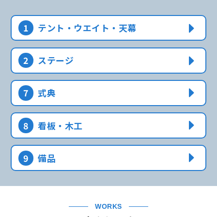
1
テント・ウエイト・天幕
2
ステージ
7
式典
8
看板・木工
9
備品
WORKS